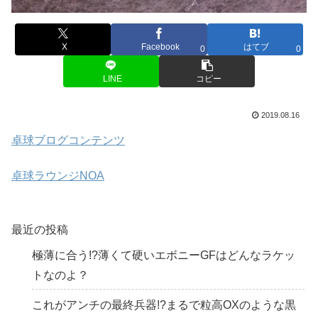
X
Facebook
はてブ
0
0
LINE
コピー
2019.08.16
卓球ブログコンテンツ
卓球ラウンジNOA
最近の投稿
極薄に合う!?薄くて硬いエボニーGFはどんなラケッ
トなのよ？
これがアンチの最終兵器!?まるで粒高OXのような黒