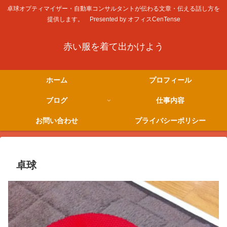
卓球オプティマイザー・自動車コンサルタントが伝わる文章・伝える話し方を
提供します。 Presented by オフィスCenTense
赤い服を着て出かけよう
ホーム
プロフィール
ブログ
仕事内容
お問い合わせ
プライバシーポリシー
卓球