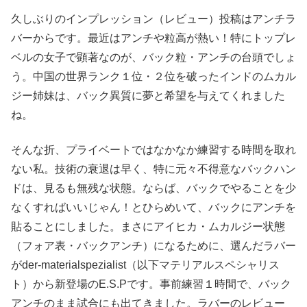
久しぶりのインプレッション（レビュー）投稿はアンチラ
バーからです。最近はアンチや粒高が熱い！特にトップレ
ベルの女子で顕著なのが、バック粒・アンチの台頭でしょ
う。中国の世界ランク１位・２位を破ったインドのムカル
ジー姉妹は、バック異質に夢と希望を与えてくれました
ね。
そんな折、プライベートではなかなか練習する時間を取れ
ない私。技術の衰退は早く、特に元々不得意なバックハン
ドは、見るも無残な状態。ならば、バックでやることを少
なくすればいいじゃん！とひらめいて、バックにアンチを
貼ることにしました。まさにアイヒカ・ムカルジー状態
（フォア表・バックアンチ）になるために、選んだラバー
がder-materialspezialist（以下マテリアルスペシャリス
ト）から新登場のE.S.Pです。事前練習１時間で、バック
アンチのまま試合にも出てきました。ラバーのレビュー