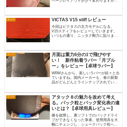
ページレイアウトが少々変わりますが、
ブログは変わらず続けていきますし、ブ
ログページもそのままですので、今後も
ご愛顧よろしくお願いします。さて、先
週のレッスンの時に、高校...
VICTAS V15 stiff レビュー
ラバー
今回はビクタスの主力モデルになる、
V15スティフをレビューしていきます。
いつもの通り、ニッタク剛力に貼りまし
た。厚さは2.0でのレビューです。シェー
ク フォア1枚ラバー バック裏ソフトの異
質攻撃型なので、バック面での使用感が
メインになります...
月面は重力6分の1で飛びやす
ラバー
い！ 新作粘着ラバー「月ブル
ー」をレビュー【卓球ラバー】
WRMさんから、新しいラバーが続々と出
ていますね。国内メーカーも、春の新製
品がどんどんとラインナップされていま
すが、WRMさんも負けていません。今回
は、現在、YouTubeメンバーシップ限定
で販売されている、新作の粘着ラバー、
アタック８の魅力を改めて考え
ラバー
「月ブルー」を...
る。バック粒とバック変化表の違
いとは？【卓球用具レビュー】
膝を故障し、裏ソフトでのバックドライ
ブができなくなった筆者。使用用具を大
幅にチェンジし、シェークバック粒へ変