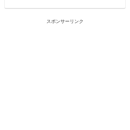
わろうとしていたのですが。シェークバ
ック粒、難しいです。何が難しいって、
バックハンドを振ってしまう。それも裏
ソフトのミートの感覚で。...
スポンサーリンク