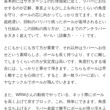
基本的にはサボタージュの打球感覚に近く、ラバーにお任
せするのが正解。垂直よりも少し上を向けたくらいの角度
を守り、ボールの芯に向かってしっかり当てます。すると
超絶遅い、回転のバリバリ残ったボールが返球されるとい
う仕組み。この回転の残り方が、これまでのアンチラバー
を大きく超えていて、ヤバい（語彙力・・・）です。
とにもかくにも当て方が重要で、それ以外はラバーへお任
せという素晴らしさ。ボールも長く持つより、すぐに離し
てしまうくらいの方が安定度は高いです。角度打ちする場
合には、しっかりと乗せて弾きます。こちらもボールは早
く離すことを心掛けて。すると、表一枚ラバーに近い、イ
ヤなナックルでボールが飛んでいきます。
また、WRMさんの動画でやっている、ネット際にボール
を高く上げて戻すブロック。これ、簡単にできます。角度
を立ち上げると、ラバー表面で勝手にボールが滑り浮き上