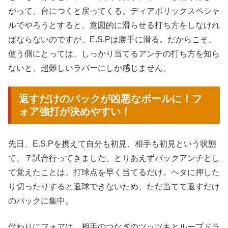
がって、台につくと戻ってくる。ディアボリックスペシャ
ルでやろうとすると、意図的に滑らせる打ち方をしなけれ
ばならないのですが、E.S.Pは勝手に滑る。だからこそ、
使う側にとっては、しっかり当てるアンチの打ち方を知ら
ないと、超難しいラバーにしか感じません。
返すだけのバックが凶悪なボールに！フ
ォア強打が決めやすい！
先日、E.S.Pを携えて自分も初見、相手も初見という状態
で、７試合行ってきました。とりあえずバックアンチとし
て覚えたことは、打球点を早く当てるだけ。ヘタに押した
り切ったりすると返球できないため、ただ当てて返すだけ
のバックに集中。
代わりにフォアは、相手のつなぎのツッツキとループドラ