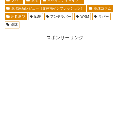
ラバー
卓球
卓球オプティマイザー
卓球用品レビュー（赤井福インプレッション）
卓球コラム
用具選び
ESP
アンチラバー
WRM
ラバー
卓球
スポンサーリンク