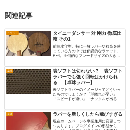
関連記事
タイニーダンサー 対 剛力 徹底比
ラケット
較 その1
前陣攻守型、特に一枚ラバーや粒高を使
っている方の中では伝説的なラケット、
PF4。圧倒的なブレードサイズの大きさ
100gを超える重量感弾みの抑えられた木
材均等合板7枚適度に硬いこれらのシェー
ク異質攻守型がラケットに求める要素が
表ソフトは切れない？ 表ソフト
卓球
全て詰まった作品...
ラバーでも強く回転はかけられ
る 【卓球ラバー】
表ソフトラバーのイメージってどういっ
たものでしょうか？「球離れが早い」
「スピードが速い」「ナックルが出る」
などが浮かぶと思いますが、「強く回転
がかかる」というイメージを持つ人はい
ないのではないでしょうか。こんなイメ
ラバーを新しくしたら飛びすぎる
卓球
ージの中で、強く下回転が切...
現在ホームページを事業兼用に変更しつ
つあります。ブログメインの形態から、