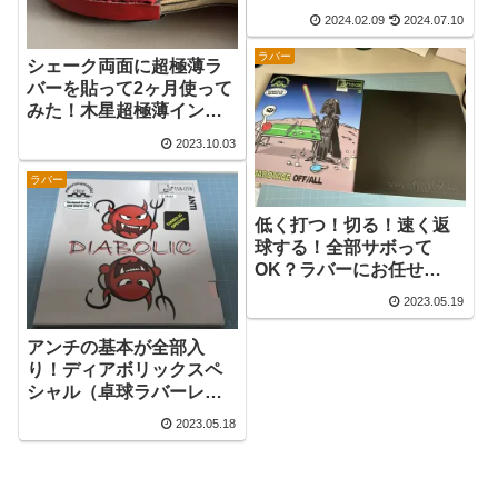
球ラバーレビュー】
2024.02.09
2024.07.10
ラバー
シェーク両面に超極薄ラ
バーを貼って2ヶ月使って
みた！木星超極薄インプ
レッション【卓球ラバ
2023.10.03
ー】
ラバー
低く打つ！切る！速く返
球する！全部サボって
OK？ラバーにお任せ
Sabotage OFF レビュー
2023.05.19
アンチの基本が全部入
り！ディアボリックスペ
シャル（卓球ラバーレビ
ュー）
2023.05.18