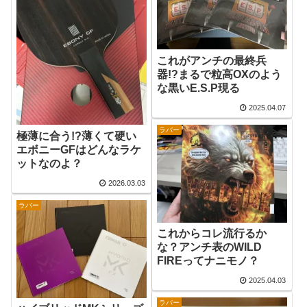
これがアンチの最終兵
器!?まるで粒高OXのよう
な黒いE.S.P現る
2025.04.07
ラバー
極薄に合う!?薄くて硬い
エボニーGFはどんなラケ
ットなのよ？
2026.03.03
ラバー
これからコレ流行るか
な？アンチ表のWILD
FIREってナニモノ？
2025.04.03
ラバー