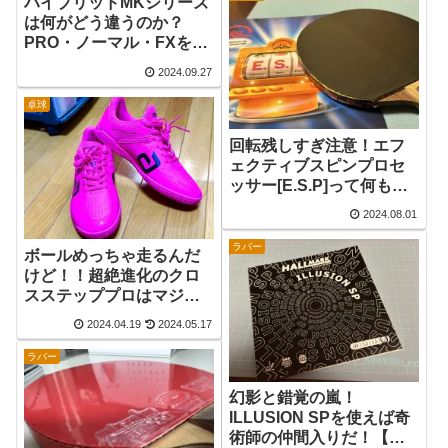
ハイブリッドMKシリーズ
は何がどう違うのか？
PRO・ノーマル・FXを徹
底比較【卓球ラバーレビ
2024.09.27
ュー】
卓球
回転残しすぎ注意！エフ
ェクティブスピンプロセ
ッサー[E.S.P]って何も
の？
2024.08.01
ラバー
ボールめっちゃ走るんだ
けど！！超絶進化のクロ
スステッププロはマジす
げぇ！でも偏平足の人は
2024.04.19
2024.05.17
ご用心！？
ラバー
幻影と錯覚の嵐！
ILLUSION SPを使えば奇
術師の仲間入りだ！【卓