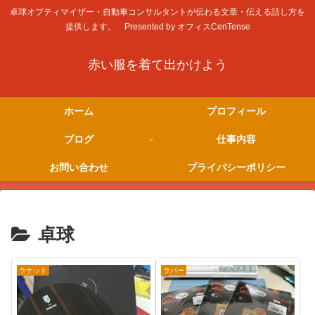
卓球オプティマイザー・自動車コンサルタントが伝わる文章・伝える話し方を
提供します。 Presented by オフィスCenTense
赤い服を着て出かけよう
ホーム
プロフィール
ブログ
仕事内容
お問い合わせ
プライバシーポリシー
卓球
ラケット
ラバー