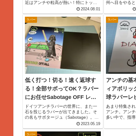
近はアンチや粒高が熱い！特にトップ
州へ目をやると
レベルの女子で顕著なのが、バック
トが眠っていま
2024.08.01
粒・アンチの台頭でしょう。中国の世
HALLMARKのI
界ランク１位・２位を破ったインドの
ジョンSP）は
ラバー
ラバー
ムカルジー姉妹は、バック異質に夢と
が無い、不思議な
希望...
低く打つ！切る！速く返球す
アンチの基
る！全部サボってOK？ラバー
ィアボリッ
にお任せSabotage OFF レビ
球ラバーレ
ュー
ドイツアンチラバーの世界に、また一
あまり特集され
石を投じるラバーが出てきました。そ
アンチ。アンチ
の名もサボタージュ（Sabotage）。ド
多い中で、指導
イツメーカーなのに、フランス語で命
アンチラバーを
2023.05.19
名されたこのラバー、その意味は「妨
く、現在では見
害」「破壊工作」（労働争議）です。
ないという人も
ラバー