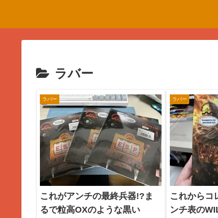
ラバー
ラバー
ラバー
これがアンチの最終兵器!?ま
これからコ
るで粒高OXのような黒い
ンチ表のWIL