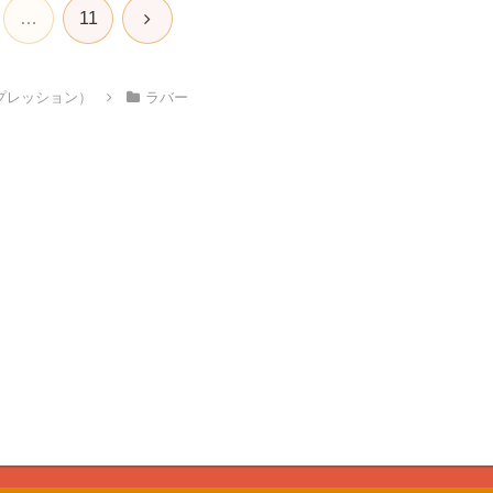
次
…
11
へ
プレッション）
ラバー