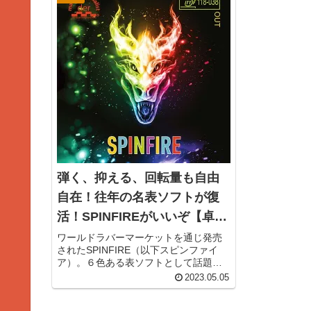
日本語でもサボるという言葉が...
は絶滅危惧種で
と...
弾く、抑える、回転量も自由
自在！往年の名表ソフトが復
活！SPINFIREがいいぞ【卓球
ラバーレビュー】
ワールドラバーマーケットを通じ発売
されたSPINFIRE（以下スピンファイ
ア）。６色ある表ソフトとして話題を
呼びましたが、その後はラバー自体の
2023.05.05
性能の高さで高い人気を維持していま
す。表ソフトユーザーの筆者もいち早