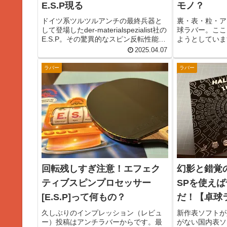
E.S.P現る
モノ？
ドイツ系ツルツルアンチの最終兵器と
裏・表・粒・ア
して登場したder-materialspezialist社の
球ラバー。ここ
E.S.P。その驚異的なスピン反転性能
ようとしていま
は、でもお伝えした通り。でもマテリ
いう新ジャンル
2025.04.07
アルスペシャリスト社の野望はこれで
し、現在は禁止
終わりではありませんでした。E.S.P
まった「アンチ
ラバー
ラバー
に...
び名なだけに、
は期...
回転残しすぎ注意！エフェク
幻影と錯覚の
ティブスピンプロセッサー
SPを使え
[E.S.P]って何もの？
だ！【卓球
久しぶりのインプレッション（レビュ
新作表ソフトが
ー）投稿はアンチラバーからです。最
がない国内表ソ