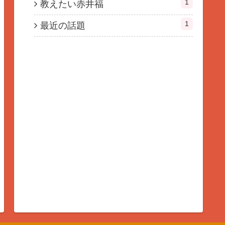
1
教えたい赤井福
1
最近の話題