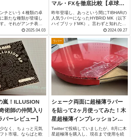
マル・FXを徹底比較【卓球ラ
バーレビュー】
ンチという４種類の卓
昨年登場し、あっという間にTIBHARの
に新たな種類が登場し
人気ラバーになったHYBRID MK（以下
す。それがアンチ表と
ハイブリッドMK）。言わずと知れた松
。かつて一世を風靡
平健太選手の監修ラバーであり、数多
2025.04.03
2024.09.27
ラバーにまでなってし
くの裏ソフトユーザーが手に取ってい
粒」を彷彿とさせる呼
ることだろう。 そんなハイブリッド
ラバー
変化系ラバーユーザー
MKにスポンジ硬度の...
嵐！ILLUSION
シェーク両面に超極薄ラバー
ば奇術師の仲間入り
を貼って2ヶ月使ってみた！木
ラバーレビュー】
星超極薄インプレッション
【卓球ラバー】
少なく、ちょっと元気
Twitterで投稿していましたが、8月に木
フト市場。ならばと欧
星超極薄を購入し、現在まで使用を続