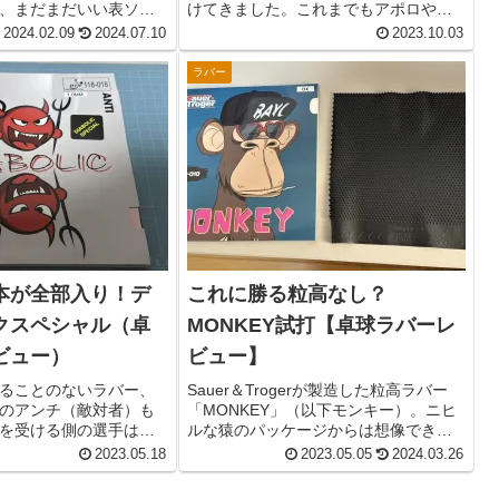
、まだまだいい表ソフ
けてきました。これまでもアポロや太
すね。今回紹介する
陽（こちらは極薄ですが）を自腹購入
2024.02.09
2024.07.10
2023.10.03
LLUSION SP（イリュー
し使用してきた私。木星超極薄はアポ
、国内商品では似たもの
ロや太陽などとどう違うのか。２ヶ月
ラバー
表ソ...
使用してきた感覚や劣化の度...
本が全部入り！デ
これに勝る粒高なし？
クスペシャル（卓
MONKEY試打【卓球ラバーレ
ビュー）
ビュー】
ることのないラバー、
Sauer＆Trogerが製造した粒高ラバー
のアンチ（敵対者）も
「MONKEY」（以下モンキー）。ニヒ
を受ける側の選手は、
ルな猿のパッケージからは想像できな
薦められないことが多
い、超正統派な粒高ラバーでした。想
2023.05.18
2023.05.05
2024.03.26
たことも触ったことも
像以上に私が好きな部類の粒高ラバ
多いです。ほぼ一般に
ー。相手は長短左右のコース取りや回