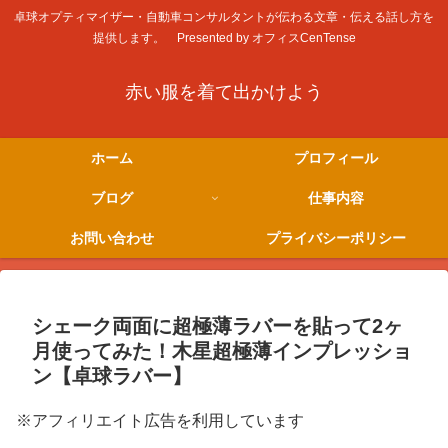
卓球オプティマイザー・自動車コンサルタントが伝わる文章・伝える話し方を
提供します。 Presented by オフィスCenTense
赤い服を着て出かけよう
ホーム
プロフィール
ブログ
仕事内容
お問い合わせ
プライバシーポリシー
シェーク両面に超極薄ラバーを貼って2ヶ
月使ってみた！木星超極薄インプレッショ
ン【卓球ラバー】
※アフィリエイト広告を利用しています