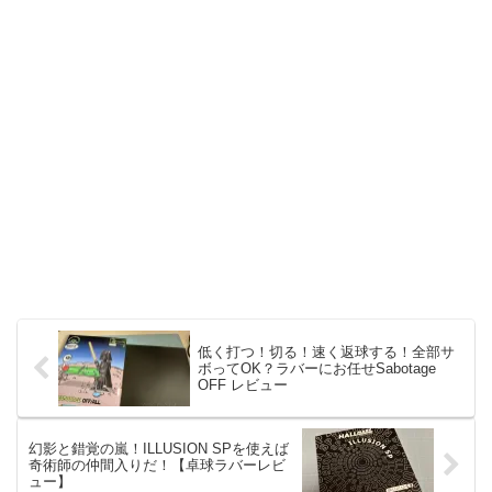
低く打つ！切る！速く返球する！全部サ
ボってOK？ラバーにお任せSabotage
OFF レビュー
幻影と錯覚の嵐！ILLUSION SPを使えば
奇術師の仲間入りだ！【卓球ラバーレビ
ュー】