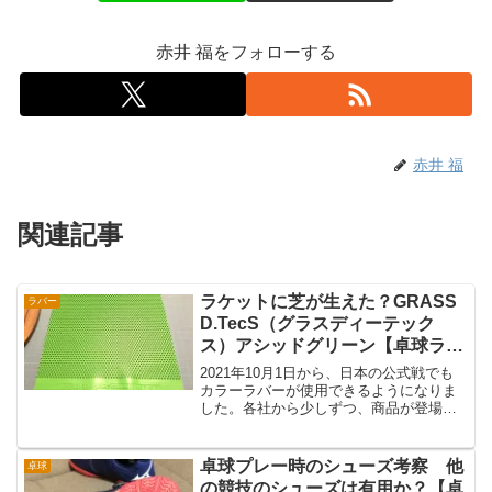
赤井 福をフォローする
赤井 福
関連記事
ラケットに芝が生えた？GRASS
ラバー
D.TecS（グラスディーテック
ス）アシッドグリーン【卓球ラバ
ーレビュー】
2021年10月1日から、日本の公式戦でも
カラーラバーが使用できるようになりま
した。各社から少しずつ、商品が登場し
ていますね。そこで今回は、前陣攻守の
粒高としても人気の、グラスディーテッ
クスのアシッドグリーンのレビューをお
卓球プレー時のシューズ考察 他
卓球
届けします。GRA...
の競技のシューズは有用か？【卓