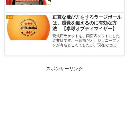
や試合の時だけつけた方がいいのかとい
う問題です。届いて初日この日は練習と
コーチングがあり、ラケットを握ってい
る間は常につけてい...
正直な飛び方をするラージボール
卓球
は、感覚を鍛えるのに有効な方
法 【卓球オプティマイザー】
硬式用ラケットを、両面表ソフトにした
赤井福です。一昔前だと、ジョニーファ
ンが有名どころでしたが、現在ではほと
んど見なくなった形ですね。フォア表ソ
フトとして頑張ってきましたが、単純に
フォアもバックも同じようにしてしまえ
ばいいかと思い、両面に表...
スポンサーリンク