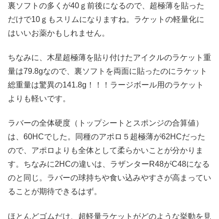
裏ソフトの多くが40ｇ前後になるので、超極薄を貼った
だけで10ｇもスリムになりますね。ラケットの軽量化に
はいいお薬かもしれません。
ちなみに、木星超極薄を貼り付けたアイクルのラケット重
量は79.8gなので、裏ソフトを両面に貼ったのにラケット
総重量は驚異の141.8g！！！ラージボール用のラケット
よりも軽いです。
ラバーの全体硬度（トップシートとスポンジの合算値）
は、60HCでした。同種のアポロ５超極薄が62HCだった
ので、アポロよりも全体として柔らかいことが分かりま
す。ちなみに2HCの違いは、ラザンターR48がC48になる
のと同じ。ラバーの球持ちや食い込みやすさが高まってい
ることが期待できるはず。
ほとんどゴムだけ、超軽量ラケットがどのような挙動を見