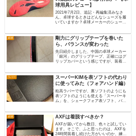
球用具レビュー】
2021年7月2日、追記・再編集済みなさ
ん、卓球するときはどんなシューズを履
いていますか？卓球メーカーのシューズ
を履く人が大半だと思いますが、最近で
はバドミントンシューズやバレーボール
シューズを履くトッププロも出てきてい
剛力にグリップテープを巻いた
卓球
ます。今回は各々のシ...
ら、バランスが変わった
先日紹介しました、中国の卓球メーカー
「銀河」のグリップテープ、正確にはグ
リップカバーという感じですが、装着し
てラケットを使ってみました。なんか、
打球感がおかしい、、、。もちろんラバ
ーのセットアップは変えていません。し
スーパーKIMを表ソフトの代わり
ラバー
かし、あれだけ綺麗に鳴っ...
に使ってみた（フォアハンド編）
粒高ラバーですが、裏ソフトのようにも
表ソフトのようにも使える「スーパーキ
ム」を、シェークフォア表ソフト、バッ
ク裏ソフトの私が、フォア面に使ってみ
たらどうなるのか、張り替えてみまし
た。若干の打ちにくさはあるものの、違
AXFは着脱すべきか？
卓球
和感は少ない今回使用したの...
AXFが届いてから数日、色々と試してい
ます。そこで、ふと思ったのは、AXFを
24時間装着し続けた方がいいのか、練習