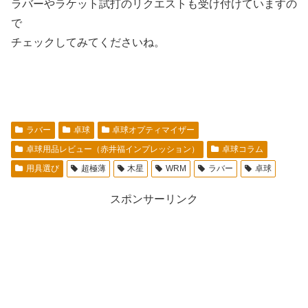
ラバーやラケット試打のリクエストも受け付けていますの
で
チェックしてみてくださいね。
ラバー
卓球
卓球オプティマイザー
卓球用品レビュー（赤井福インプレッション）
卓球コラム
用具選び
超極薄
木星
WRM
ラバー
卓球
スポンサーリンク