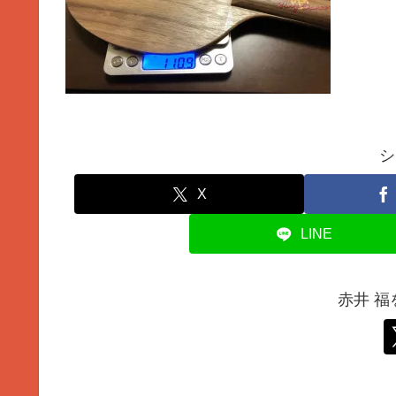
シ
X
LINE
赤井 