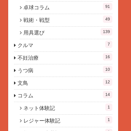
91
卓球コラム
49
戦術・戦型
139
用具選び
7
クルマ
16
不妊治療
10
うつ病
12
文鳥
14
コラム
1
ネット体験記
1
レジャー体験記