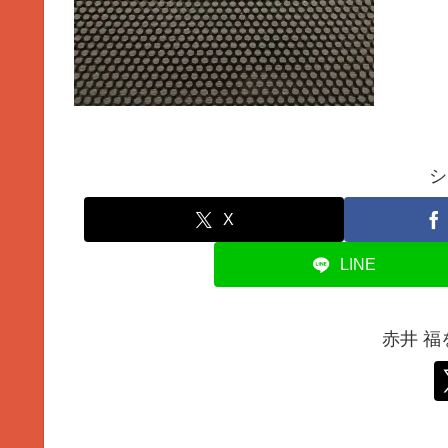
シ
X
LINE
赤井 