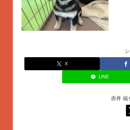
シ
X
LINE
赤井 