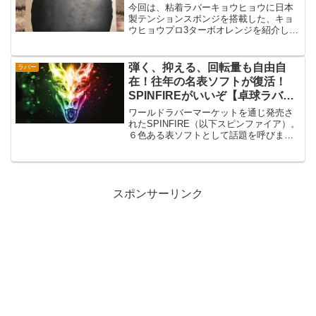
今回は、粘着ラバーキョウヒョウに日本
製テンションスポンジを搭載した、キョ
ウヒョウプロ3ターボオレンジを紹介しま
す。日本製スポンジが使いやすさをプラ
ストップシートを見た限りでは、ノーマ
ルのキョウヒョウプロ3となんら変わりが
弾く、抑える、回転量も自由自
ラバー
ありません。変化があ...
在！往年の名表ソフトが復活！
SPINFIREがいいぞ【卓球ラバー
レビュー】
ワールドラバーマーケットを通じ発売さ
れたSPINFIRE（以下スピンファイア）。
６色ある表ソフトとして話題を呼びまし
たが、その後はラバー自体の性能の高さ
で高い人気を維持しています。表ソフト
ユーザーの筆者もいち早く取り入れ、今
ではリピーターと...
スポンサーリンク