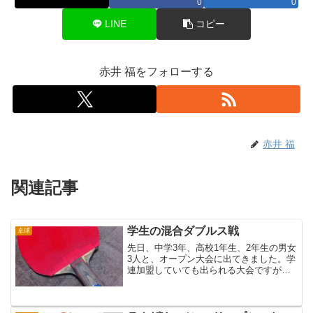
0
0
LINE
コピー
赤井 福をフォローする
赤井 福
関連記事
学生の混合ダブルス戦
卓球
先日、中学3年、高校1年生、2年生の男女
3人と、オープン大会に出てきました。学
連加盟していても出られる大会ですが、
30代の私はどう見ても引率の先生です。
試合は混合ダブルス個人と、団体戦で
す。団体は女子ダブルス、男子ダブル