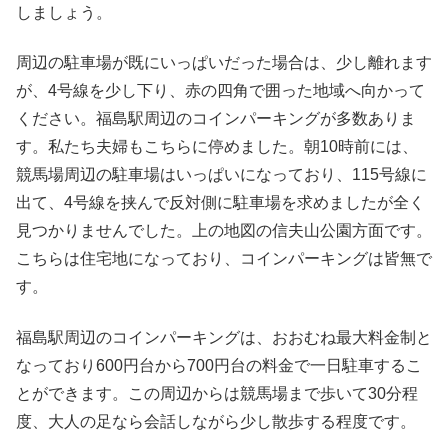
しましょう。
周辺の駐車場が既にいっぱいだった場合は、少し離れます
が、4号線を少し下り、赤の四角で囲った地域へ向かって
ください。福島駅周辺のコインパーキングが多数ありま
す。私たち夫婦もこちらに停めました。朝10時前には、
競馬場周辺の駐車場はいっぱいになっており、115号線に
出て、4号線を挟んで反対側に駐車場を求めましたが全く
見つかりませんでした。上の地図の信夫山公園方面です。
こちらは住宅地になっており、コインパーキングは皆無で
す。
福島駅周辺のコインパーキングは、おおむね最大料金制と
なっており600円台から700円台の料金で一日駐車するこ
とができます。この周辺からは競馬場まで歩いて30分程
度、大人の足なら会話しながら少し散歩する程度です。