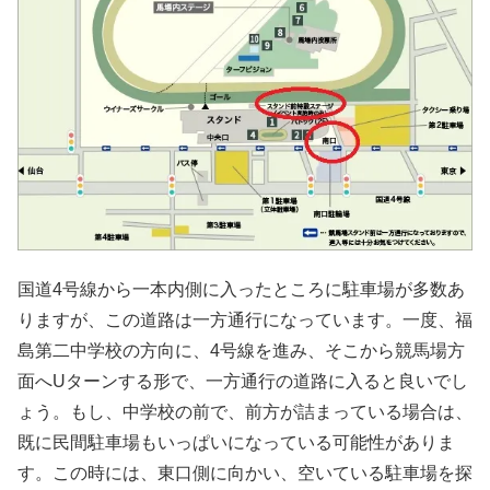
国道4号線から一本内側に入ったところに駐車場が多数あ
りますが、この道路は一方通行になっています。一度、福
島第二中学校の方向に、4号線を進み、そこから競馬場方
面へUターンする形で、一方通行の道路に入ると良いでし
ょう。もし、中学校の前で、前方が詰まっている場合は、
既に民間駐車場もいっぱいになっている可能性がありま
す。この時には、東口側に向かい、空いている駐車場を探