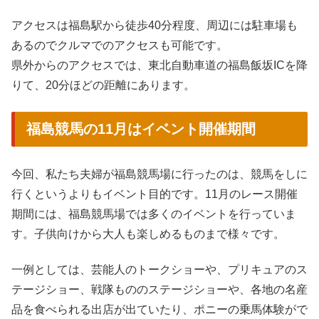
アクセスは福島駅から徒歩40分程度、周辺には駐車場も
あるのでクルマでのアクセスも可能です。
県外からのアクセスでは、東北自動車道の福島飯坂ICを降
りて、20分ほどの距離にあります。
福島競馬の11月はイベント開催期間
今回、私たち夫婦が福島競馬場に行ったのは、競馬をしに
行くというよりもイベント目的です。11月のレース開催
期間には、福島競馬場では多くのイベントを行っていま
す。子供向けから大人も楽しめるものまで様々です。
一例としては、芸能人のトークショーや、プリキュアのス
テージショー、戦隊もののステージショーや、各地の名産
品を食べられる出店が出ていたり、ポニーの乗馬体験がで