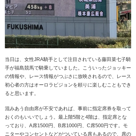
当日は、女性JRA騎手として注目されている藤田菜七子騎
手が福島競馬で騎乗していました。こういったジョッキー
の情報や、レース情報がつぶさに放映されるので、レース
初心者の方はオーロラビジョンを頼りに楽しむこともでき
ると思います。
混みあう自由席が不安であれば、事前に指定席券を取って
おくのもいいでしょう。最上階5階と4階は、指定席とな
っており、A席1500円、B席1000円、C席500円です。モ
ニターやコンセントなどがついている席もあるので、席の