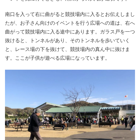
南口を入って右に曲がると競技場内に入るとお伝えしまし
たが、お子さん向けのイベントを行う広場への道は、右へ
曲がって競技場内に入る途中にあります。ガラス戸を一つ
抜けると、トンネルがあり、そのトンネルを歩いていく
と、レース場の下を抜けて、競技場内の真ん中に抜けま
す。ここが子供が遊べる広場になっています。