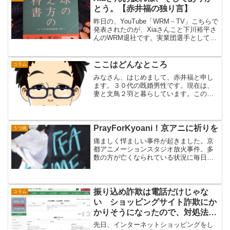
ハードルがあり、こ...
とう。【赤井福の独り言】
昨日の、YouTube「WRM－TV」こちらで
発表されたのが、Xiaさんこと下川裕平さ
んのWRM退社です。実業団選手として現
役時代を過ごし、WRMでは「誰も教えて
くれないシリーズ」、「卓球の教え方の
教科書」「３S理論」「身体操法」など、
ここはどんなところ
コラム
今ま...
みなさん、はじめまして、赤井福と申し
ます。３０代の既婚男性です。現在は、
妻と文鳥２羽と暮らしています。このブ
ログでは、私が体験してきたこと、好き
なこと、皆さんに知ってほしいあまり知
られていない分野についてなど、知識の
共有や、モノの比較レビュ...
PrayForKyoani！京アニに祈りを
うつ病
痛ましく悍ましい事件が起きました。京
都アニメーションスタジオ放火事件。多
数の方が亡くなられている状況に毎日胸
が痛みます。優秀なアニメーターさん、
高い志のアニメーターさん、これから夢
を実現するアニメーターさん、京アニで
アニメ制作に関わる全ての...
振り込め詐欺は電話だけじゃな
コラム
い ショッピングサイト詐欺にか
かりそうになったので、対処法を
教えます。【教えたい赤井福】
先日、インターネットショッピングをし