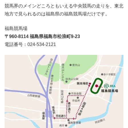
競馬界のメインどころともいえる中央競馬の走りを、東北
地方で見られるのは福島県の福島競馬場だけです。
福島競馬場
〒960-8114 福島県福島市松浪町9-23
電話番号：024-534-2121