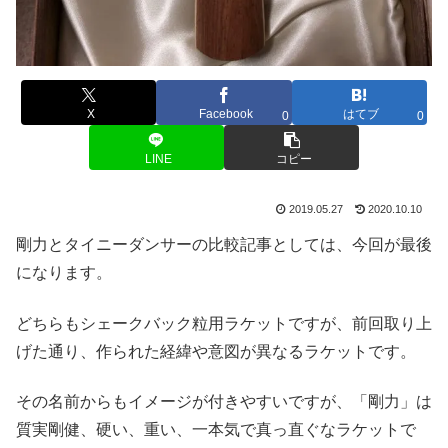
X
Facebook
はてブ
0
0
LINE
コピー
2019.05.27
2020.10.10
剛力とタイニーダンサーの比較記事としては、今回が最後
になります。
どちらもシェークバック粒用ラケットですが、前回取り上
げた通り、作られた経緯や意図が異なるラケットです。
その名前からもイメージが付きやすいですが、「剛力」は
質実剛健、硬い、重い、一本気で真っ直ぐなラケットで