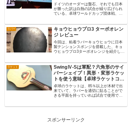
ドイツのオーダーは盤石、それでも日本
が勝った訳は白熱の試合が繰り広げられ
ている、卓球ワールドカップ団体戦、日
本男子のメダルが決まりました。メダル
決定戦の相手はドイツ、大きな戦力差は
ありませんが、簡単に勝てる相手でもあ
キョウヒョウプロ3 ターボオレン
ラバー
りません。そんな中で、3...
ジ レビュー
今回は、粘着ラバーキョウヒョウに日本
製テンションスポンジを搭載した、キョ
ウヒョウプロ3ターボオレンジを紹介しま
す。日本製スポンジが使いやすさをプラ
ストップシートを見た限りでは、ノーマ
ルのキョウヒョウプロ3となんら変わりが
SwingⅣ-Sは軍配？六角形のサイ
ラケット
ありません。変化があ...
バーシェイプ！異形・変形ラケッ
トを使う意味【卓球ラケットコラ
ム】
卓球のラケットは、85％以上が木材で出
来ていて、ラバーを適切に貼ることがで
きる平面を持っていれば試合で使用でき
ます。（国内の試合ではJTTAAマークの
刻印があるラケットを使用可能、JTTAA
マークが無ければ事前に審判長などに確
認を取る必要が...
スポンサーリンク