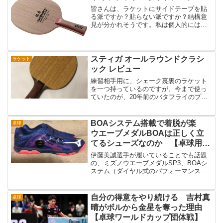
皆さんは、ラケットにサイドテープを貼
る派ですか？貼らない派ですか？結構意
見が分かれそうです。私は個人的には貼
りません。ラケットの木の断面を見たい
んですよね。あとは微妙にですが重心が
変わったり重量が変わったりするのでつ
けないのもありますね。単...
スティガ オールラウンドクラシ
ラケット
ック レビュー
練習相手用に、シェーク裏裏のラケット
を一つ持っているのですが、今まで使っ
ていたのが、20年前のバタフライのプリ
モラッツ、コニックグリップで思い出の
ラケットなので破損すると嫌だなと思い
変えてみました。むかーしからある、ス
BOAシステム搭載で着脱が楽
卓球
ティガラケットのエント...
ウエーブメダルBOAは正しく立
てるシューズなのか 【卓球用具
レビュー】
伊藤美誠選手が履いていることでも話題
の、ミズノウエーブメダルSP3、BOAシ
ステム（ダイヤル式のパフォーマンスフ
ィットシステム）を装着したシューズと
しても話題になりましたが、その後継と
して登場したのが、ウエーブメダルBOA
自分の得意をやり続ける 吉村真
卓球
です。今回は、ミズ...
晴がボルから金星を奪った理由
【卓球ワールドカップ団体戦】