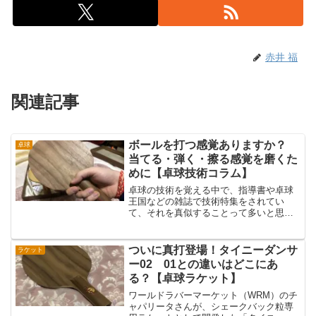
赤井 福
関連記事
ボールを打つ感覚ありますか？
卓球
当てる・弾く・擦る感覚を磨くた
めに【卓球技術コラム】
卓球の技術を覚える中で、指導書や卓球
王国などの雑誌で技術特集をされてい
て、それを真似することって多いと思い
ます。その中に「ボールを擦る」「ミー
トで弾く」といった表記がありますが、
厳密に、この差を体感しながら卓球がで
ついに真打登場！タイニーダンサ
ラケット
きているでしょうか？弾む用...
ー02 01との違いはどこにあ
る？【卓球ラケット】
ワールドラバーマーケット（WRM）のチ
ャパリータさんが、シェークバック粒専