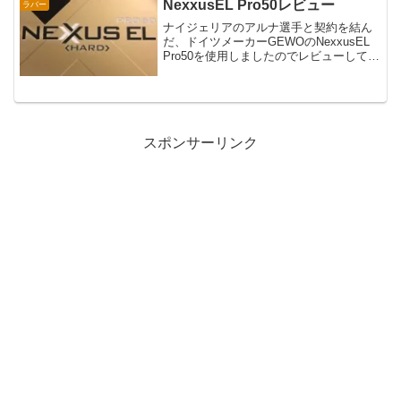
クスのアシッドグリーンのレビューをお
NexxusEL Pro50レビュー
ラバー
届けします。GRA...
ナイジェリアのアルナ選手と契約を結ん
だ、ドイツメーカーGEWOのNexxusEL
Pro50を使用しましたのでレビューしてい
きます。WRM新製品としても話題になっ
ていますね。ドイツ系テンションの中で
も異端なラバーまずはパッケージとラバ
ー本体...
スポンサーリンク