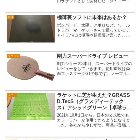
用ラケットとして開発した「タイニーダ
ンサー01」、その第二弾「タイニーダン
サー02」tinydancer02が2019年1月に発売
されました。01の登場当初はニッタク...
極薄裏ソフトに未来はあるか？
卓球
ボンバード、太陽、アポロなど、ワール
ドラバーマーケットさんで扱っているチ
ャイラバには極薄や超極薄と言った、裏
ソフトではあり得ない、スポンジがめち
ゃくちゃ薄いラバーがあります。レシー
ブがいい、サーブが切れる、など利点は
たくさんあるようですが、...
剛力スーパードライブ レビュー
ラケット
剛力シリーズ3本目、スーパードライブの
レビューをしていきます。使用環境は両
面ファスタークG1の厚です。ノーマル剛
力や、剛力男子は7枚合板ですが、スーパ
ードライブは6枚合板、板厚も2ミリほど
厚くなります。対して重量は5から10gほ
ど軽い。この...
ラケットに芝が生えた？GRASS
ラバー
D.TecS（グラスディーテック
ス）アシッドグリーン【卓球ラバ
ーレビュー】
2021年10月1日から、日本の公式戦でも
カラーラバーが使用できるようになりま
した。各社から少しずつ、商品が登場し
ていますね。そこで今回は、前陣攻守の
粒高としても人気の、グラスディーテッ