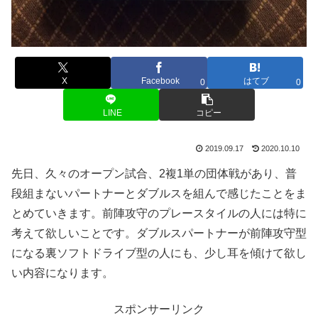
X
Facebook
はてブ
0
0
LINE
コピー
2019.09.17
2020.10.10
先日、久々のオープン試合、2複1単の団体戦があり、普
段組まないパートナーとダブルスを組んで感じたことをま
とめていきます。前陣攻守のプレースタイルの人には特に
考えて欲しいことです。ダブルスパートナーが前陣攻守型
になる裏ソフトドライブ型の人にも、少し耳を傾けて欲し
い内容になります。
スポンサーリンク