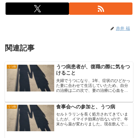
赤井 福
関連記事
うつ病患者が、復職の際に気をつ
うつ病
けること
夫婦でうつになり、1年、症状のひどかっ
た妻に合わせて生活していたため、自分
の治療は二の次で、妻の治療に心血を注
いでいました。だんだんと回復傾向が見
えてきて、復職できるかもしれないなと
本人も思えてきたので、本格的に職場と
食事会への参加と、うつ病
うつ病
打ち合わせをしながら復...
セルトラリンを長く処方されてきていま
したが、イマイチ効果が出ないので、年
末から薬が変わりました。現在飲んでい
るのはパキシルという薬です。今まで
は、副作用として眠気を起こすことがで