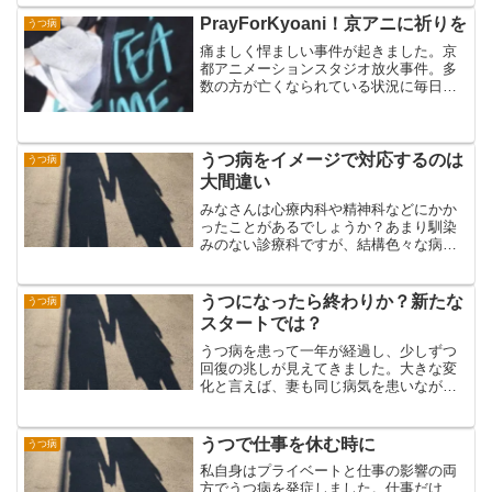
きない状況だったので、セルトラリンを
飲み続けていました。しかし...
PrayForKyoani！京アニに祈りを
うつ病
痛ましく悍ましい事件が起きました。京
都アニメーションスタジオ放火事件。多
数の方が亡くなられている状況に毎日胸
が痛みます。優秀なアニメーターさん、
高い志のアニメーターさん、これから夢
を実現するアニメーターさん、京アニで
アニメ制作に関わる全ての...
うつ病をイメージで対応するのは
うつ病
大間違い
みなさんは心療内科や精神科などにかか
ったことがあるでしょうか？あまり馴染
みのない診療科ですが、結構色々な病院
に設置されている診療科です。その中で
も、これだけを専門にやっている病院は
心のクリニックと呼ばれているところが
うつになったら終わりか？新たな
うつ病
多いですね。心療内科でし...
スタートでは？
うつ病を患って一年が経過し、少しずつ
回復の兆しが見えてきました。大きな変
化と言えば、妻も同じ病気を患いなが
ら、先に回復していることが大きいかと
思います。家族のサポートなしに、克服
はできませんし、回復することはできな
うつで仕事を休む時に
うつ病
い病気だと改めて感じます。...
私自身はプライベートと仕事の影響の両
方でうつ病を発症しました。仕事だけ、