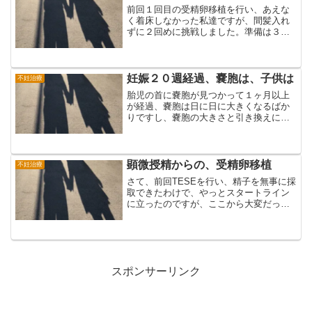
前回１回目の受精卵移植を行い、あえな
く着床しなかった私達ですが、間髪入れ
ずに２回めに挑戦しました。準備は３月
中旬から始まり、妻の投薬の日々が続き
ました。４月の上旬に移植手術を行いま
す。胚にはグレードがあるが、あまり気
にしないほうがいい顕微授...
妊娠２０週経過、嚢胞は、子供は
不妊治療
胎児の首に嚢胞が見つかって１ヶ月以上
が経過、嚢胞は日に日に大きくなるばか
りですし、嚢胞の大きさと引き換えに、
羊水がどんどん少なくなっていきまし
た。羊水が無くなる？羊水は胎児の循環
によって成り立っていることを初めて知
りました。胎児が飲み込み排...
顕微授精からの、受精卵移植
不妊治療
さて、前回TESEを行い、精子を無事に採
取できたわけで、やっとスタートライン
に立ったのですが、ここから大変だった
のは妻の方です。採卵から顕微授精、そ
して私のTESEの3ヶ月前に、採卵手術を
終えていた妻。採卵自体もかなり辛かっ
たようで、採卵中...
スポンサーリンク