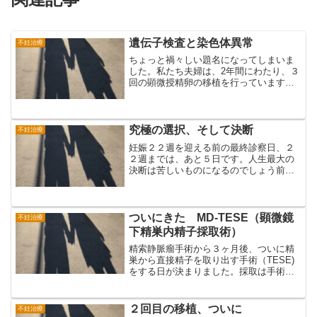
遺伝子検査と染色体異常
不妊治療
ちょっと禍々しい題名になってしまいま
した。私たち夫婦は、2年間にわたり、３
回の顕微授精卵の移植を行っています。
最初は着床せず、２回目は２０週で死産
を決断（胎児の首周りに水腫があり、生
命維持が困難となったため）、３回目は
着床したものの胎芽が出...
究極の選択、そして決断
不妊治療
妊娠２２週を迎える前の最終診察日、２
２週までは、あと５日です。人生最大の
決断は苦しいものになるのでしょう前
日、夜仕事から帰ってきて、夕食もそこ
そこに話し合いをしました。そこでの二
人の気持ちは「ここで終わりにしよう」
というものでした。苦しい決...
ついにきた MD‐TESE（顕微鏡
不妊治療
下精巣内精子採取術）
精索静脈瘤手術から３ヶ月後、ついに精
巣から直接精子を取り出す手術（TESE)
をする日が決まりました。採取は手術を
行った左精巣から行います。精索静脈瘤
手術を行ったので、何もしていない右側
よりも、精子がある確率が高いという判
２回目の移植、ついに
不妊治療
断の元でした。TES...