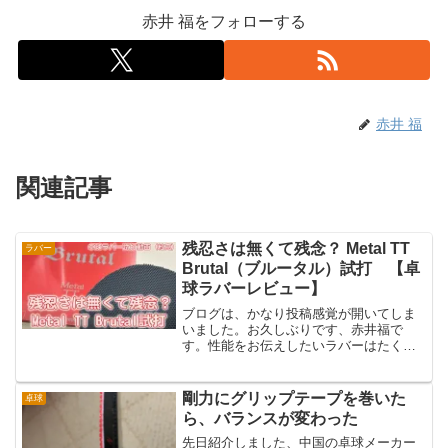
赤井 福をフォローする
赤井 福
関連記事
残忍さは無くて残念？ Metal TT
ラバー
Brutal（ブルータル）試打 【卓
球ラバーレビュー】
ブログは、かなり投稿感覚が開いてしま
いました。お久しぶりです、赤井福で
す。性能をお伝えしたいラバーはたくさ
んあるのですが、なにぶん時間が取れず
に延び延びとなってしまいました。と、
前置きはこの辺にしまして。今年もよろ
剛力にグリップテープを巻いた
卓球
しくお願いいたします。そし...
ら、バランスが変わった
先日紹介しました、中国の卓球メーカー