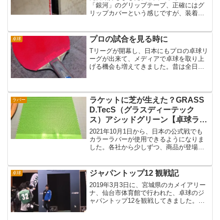
「銀河」のグリップテープ、正確にはグ
リップカバーという感じですが、装着し
てラケットを使ってみました。なんか、
打球感がおかしい、、、。もちろんラバ
ーのセットアップは変えていません。し
プロの試合を見る時に
卓球
かし、あれだけ綺麗に鳴っ...
Tリーグが開幕し、日本にもプロの卓球リ
ーグが出来て、メディアで卓球を取り上
げる機会も増えてきました。昔は全日本
選手権と、世界選手権の一部しかテレビ
で放映される機会はなく、プロの試合を
見る機会というのは極端に少なかったよ
うに思います。当時は、...
ラケットに芝が生えた？GRASS
ラバー
D.TecS（グラスディーテック
ス）アシッドグリーン【卓球ラバ
ーレビュー】
2021年10月1日から、日本の公式戦でも
カラーラバーが使用できるようになりま
した。各社から少しずつ、商品が登場し
ていますね。そこで今回は、前陣攻守の
粒高としても人気の、グラスディーテッ
クスのアシッドグリーンのレビューをお
ジャパントップ12 観戦記
卓球
届けします。GRA...
2019年3月3日に、宮城県のカメイアリー
ナ、仙台市体育館で行われた、卓球のジ
ャパントップ12を観戦してきました。フ
ジテレビではゴールデンタイムに卓球の
放送をしていたので、ご存知の方も多い