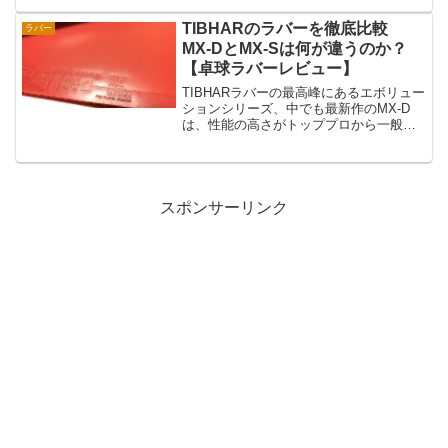
かもしれません。仙台で、世界トップレ
ベルのプレーを見...
TIBHARのラバーを徹底比較
ラバー
MX-DとMX-Sは何が違うのか？
【卓球ラバーレビュー】
TIBHARラバーの最高峰にあるエボリュー
ションシリーズ、中でも最新作のMX-D
は、性能の高さがトッププロから一般層
まで、幅広く支持されているラバーで
す。そして、愛用者が多いのが回転重視
のMX-S、バック面で使用する人が多いラ
バーになります...
スポンサーリンク