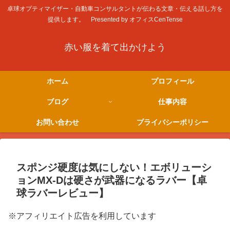
卓球オプティマイザー・自動車コンサルタントが伝わる文章・伝える話し方を
提供します。 Presented by オフィスCenTense
赤い服を着て出かけよう
ホーム
プロフィール
ブログ
仕事内容
お問い合わせ
プライバシーポリシー
スポンジ硬度は気にしない！エボリューシ
ョンMX-Dは硬さが武器になるラバー【卓
球ラバーレビュー】
※アフィリエイト広告を利用しています