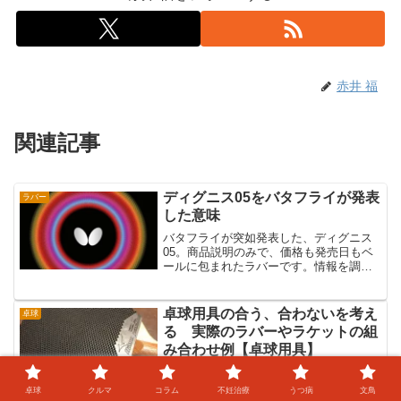
赤井 福
関連記事
ディグニス05をバタフライが発表
ラバー
した意味
バタフライが突如発表した、ディグニス
05。商品説明のみで、価格も発売日もベ
ールに包まれたラバーです。情報を調べ
ていくと、水谷選手や先日のグランドフ
ァイナルで張本選手と決勝で戦った林高
遠選手が使用しているようです。少し前
卓球用具の合う、合わないを考え
卓球
に、テナジー05のハー...
る 実際のラバーやラケットの組
み合わせ例【卓球用具】
前回は、卓球プレーヤーの「用具が合
う、合わない」問題について、考えてき
卓球
クルマ
コラム
不妊治療
うつ病
文鳥
ました。前回記事はこちら→ラバーやラ