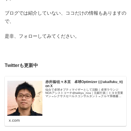
ブログでは紹介していない、ココだけの情報もありますの
で、
是非、フォローしてみてください。
Twitterも更新中
赤井福/佐々木亘 卓球Optimizer (@akaifuku_tt)
on X
仙台で卓球オプティマイザーとして活動｜卓球ラウンジ
NOAアシストコーチ@takkyu_noa｜元銀行員｜トヨタ営業
マン→レクサスセールスコンサルタント→クルマ系物書き
｜うつ病・男性不妊治療経験者｜文鳥愛｜育児奮闘中｜本
業は@w_s_cent...
x.com